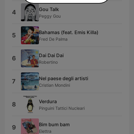
Gou Talk
4
Peggy Gou
Bahamas (feat. Emis Killa)
5
Fred De Palma
Dai Dai Dai
6
Robertino
Nel paese degli artisti
7
Cristian Mondini
Verdura
8
Pinguini Tattici Nucleari
Bim bum bam
9
Elettra