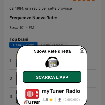
dal 1984, una radio per sette province
Frequenze Nuova Rete:
Sora:
101.4 FM
Top brani
Ultimi 7 giorni
Ultimi 30 giorni
Nuova Rete diretta
Crazy
1
Gabry Ponte
Pa Dentro
SCARICA L'APP
2
Ana Mena
Mauvais Djo #1
3
DJO