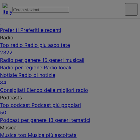
Preferiti
Preferiti e recenti
Radio
Top radio
Radio più ascoltate
2322
Radio per genere
15 generi musicali
Radio per regione
Radio locali
Notizie
Radio di notizie
84
Consigliati
Elenco delle migliori radio
Podcasts
Top podcast
Podcast più popolari
50
Podcast per genere
18 generi tematici
Musica
Musica top
Musica più ascoltata