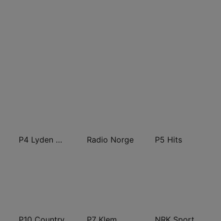
P4 Lyden av Norge
Radio Norge
P5 Hits
P10 Country
P7 Klem
NRK Sport