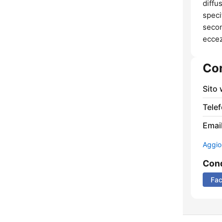
diffu
speci
secon
eccez
Con
Sito
Tele
Email
Aggio
Cond
Fa