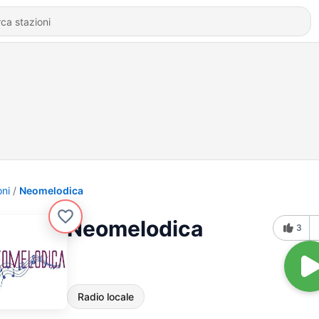
oni
Neomelodica
Neomelodica
3
Radio locale