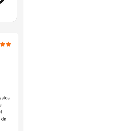
ssica
e
el
o da