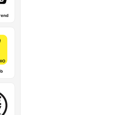
Trend
bb