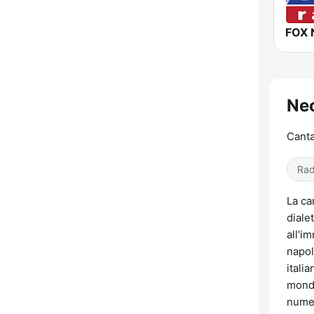
FOX 
Neo
Canta
Rad
La ca
diale
all'i
napol
itali
mondo
numer