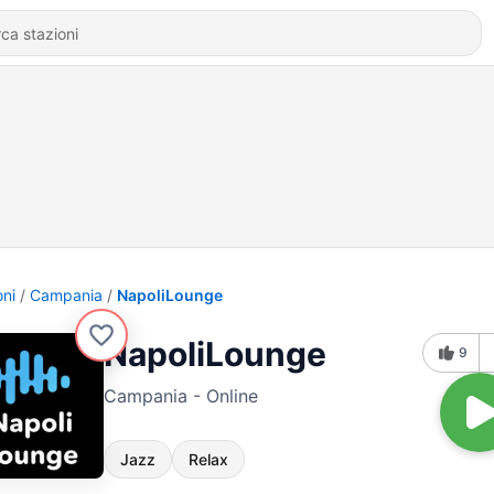
oni
Campania
NapoliLounge
NapoliLounge
9
Campania - Online
Jazz
Relax