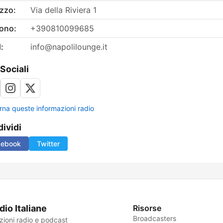
izzo:
Via della Riviera 1
fono:
+390810099685
:
info@napolilounge.it
 Sociali
rna queste informazioni radio
ividi
cebook
Twitter
dio Italiane
Risorse
Broadcasters
zioni radio e podcast