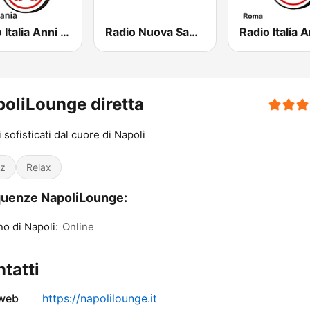
Radio Italia Anni 60 - Campania
Radio Nuova San Giorgio
oliLounge diretta
 sofisticati dal cuore di Napoli
z
Relax
uenze NapoliLounge:
o di Napoli:
Online
tatti
 web
https://napolilounge.it