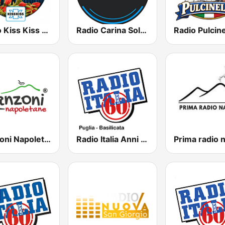
Radio Kiss Kiss Sanremo
Radio Carina Solo Musica Napoletana
Canzoni Napoletane
Radio Italia Anni 60 - Puglia
Prima radio n