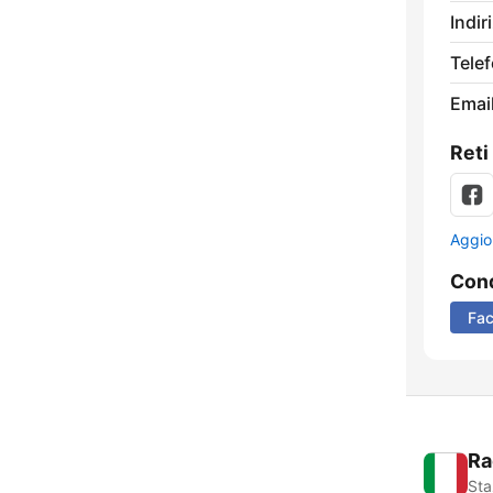
Indir
Tele
Email
Reti
Aggio
Cond
Fa
Ra
Sta