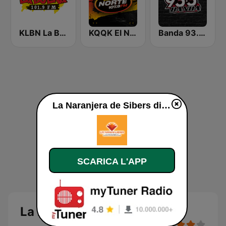
KLBN La Buena 101.9 FM
KQQK El Norte 107.9 / 101.7 FM
Banda 93.3 FM
La Naranjera de Sibers diretta
SCARICA L'APP
La Naranjera de Sibers