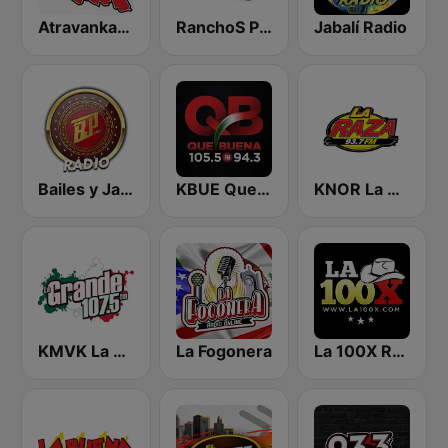
Atravankado Radio
RanchoS PotosinoS Radio
Jabalí Radio
Bailes y Jaripeos Potosinos
KBUE Que Buena 105.5 / 94.3 FM (US Only)
KNOR La Raza 93.7 (US Only)
KMVK La Grande 107.5 FM
La Fogonera
La 100X Radio