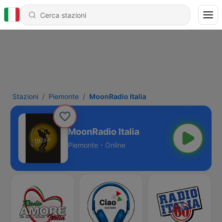
Stazioni
Piemonte
MoonRadio Italia
MoonRadio Italia
Piemonte - Online