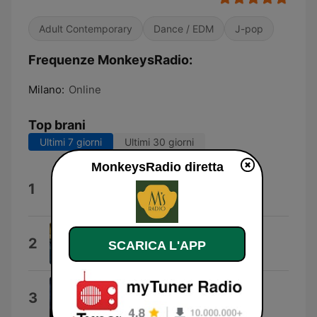
Adult Contemporary
Dance / EDM
J-pop
Frequenze MonkeysRadio:
Milano:
Online
Top brani
Ultimi 7 giorni
Ultimi 30 giorni
MonkeysRadio diretta
Verdura
1
Pinguini Tattici Nucleari
Crazy
2
SCARICA L'APP
Gabry Ponte
Tremi (feat. Aka 7even)
3
LDA