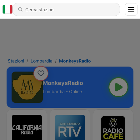
Stazioni
Lombardia
MonkeysRadio
MonkeysRadio
Lombardia - Online