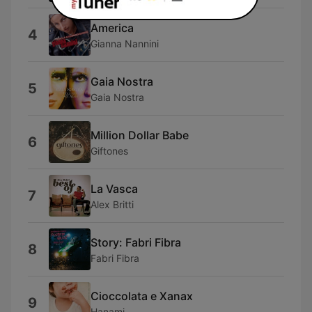
America
4
Gianna Nannini
Gaia Nostra
5
Gaia Nostra
Million Dollar Babe
6
Giftones
La Vasca
7
Alex Britti
Story: Fabri Fibra
8
Fabri Fibra
Cioccolata e Xanax
9
Hanami