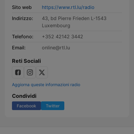
Sito web
https://www.rtl.lu/radio
Indirizzo:
43, bd Pierre Frieden L-1543
Luxembourg
Telefono:
+352 42142 3442
Email:
online@rtl.lu
Reti Sociali
Aggiorna queste informazioni radio
Condividi
Facebook
Twitter