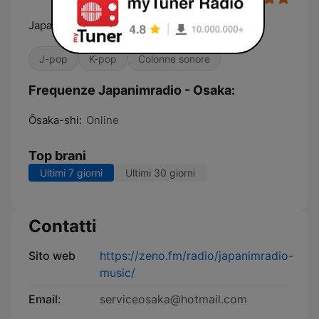
Japanese
J-pop
K-pop
Colonne sonore
Frequenze Japanimradio - Osaka:
Ōsaka-shi:
Online
Top brani
Ultimi 7 giorni
Ultimi 30 giorni
Contatti
Sito web
https://zeno.fm/radio/japanimradio-
music/
Email:
serviceosaka@hotmail.com