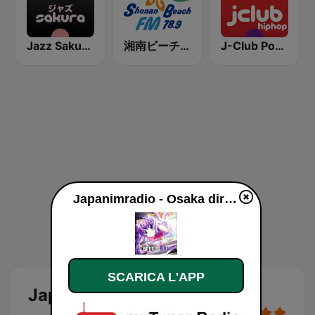
Jazz Sakura - asia DREAM radio
湘南ビーチFM (Shonan Beach FM)
J-Club Powerplay HipHop
Japanimradio - Osaka diretta
SCARICA L'APP
Japanimradio - Osaka