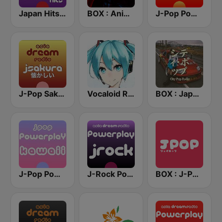
Japan Hits - Asia DREAM Radio
BOX : Anime Radio -アニメラジオ
J-Pop Powerplay
J-Pop Sakura 懐かしい
Vocaloid Radio
BOX : Japan City Pop -日本のシティポップ
J-Pop Powerplay Kawaii
J-Rock Powerplay
BOX : J-POP Radio - ジェイポップ 無線