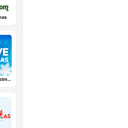
mas
K-LOVE Christmas