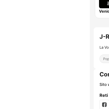
J-R
La Vo
Pop
Con
Sito
Reti