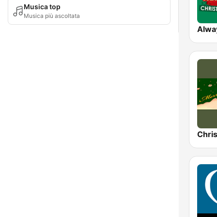
Musica top
Musica più ascoltata
Chri