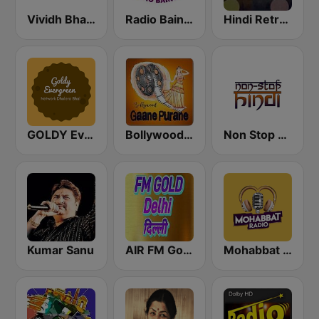
Vividh Bharti (विविध भारती)
Radio Baingan
Hindi Retro Hits Radio
GOLDY Evergreen
Bollywood Gaane Purane
Non Stop Hindi
Kumar Sanu
AIR FM Gold Dehli
Mohabbat Radio