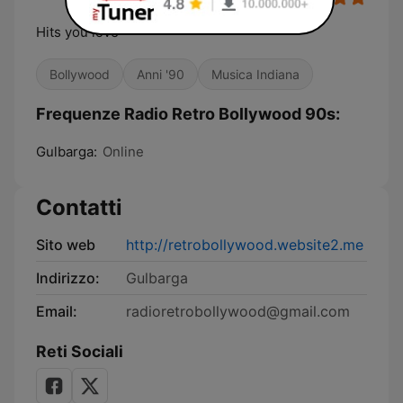
Hits you love
Bollywood
Anni '90
Musica Indiana
Frequenze Radio Retro Bollywood 90s:
Gulbarga:
Online
Contatti
Sito web
http://retrobollywood.website2.me
Indirizzo:
Gulbarga
Email:
radioretrobollywood@gmail.com
Reti Sociali