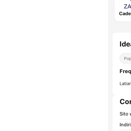
Ide
Pop
Freq
Latia
Con
Sito
Indir