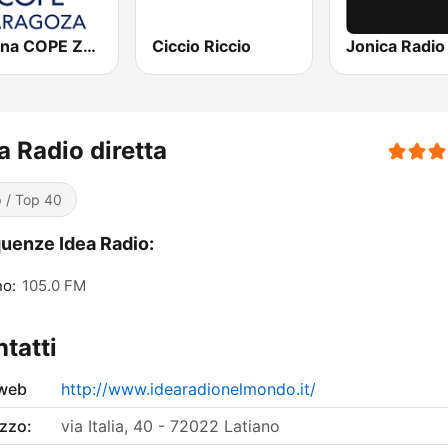
Cadena COPE Zaragoza
Ciccio Riccio
Jonica Radio
a Radio diretta
 / Top 40
uenze Idea Radio:
no:
105.0 FM
tatti
 web
http://www.idearadionelmondo.it/
izzo:
via Italia, 40 - 72022 Latiano