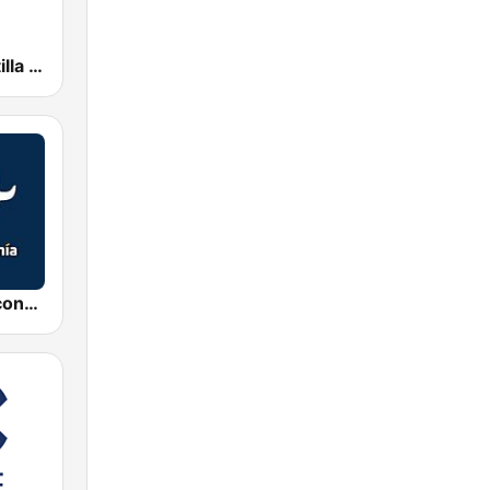
esRadio Castilla y Leon
Radio Intereconomía