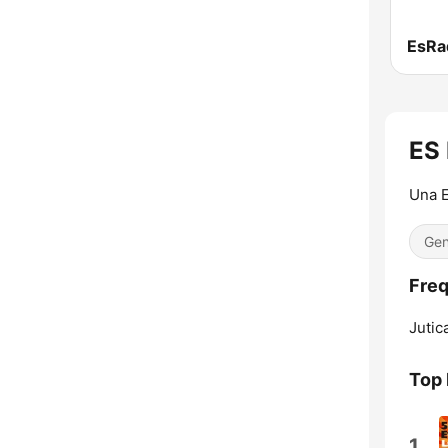
EsRad
ES 
Una E
Gen
Freq
Jutic
Top 
1