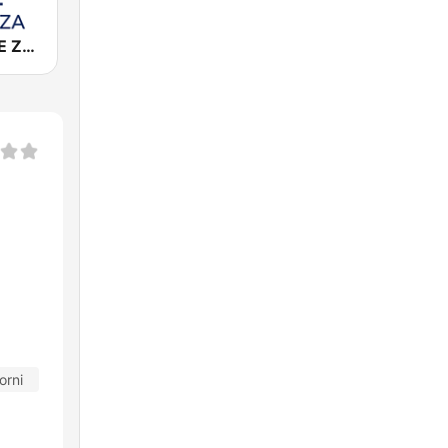
Cadena COPE Zaragoza
orni