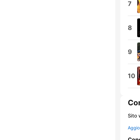
7
8
9
10
Con
Sito
Aggio
Cond