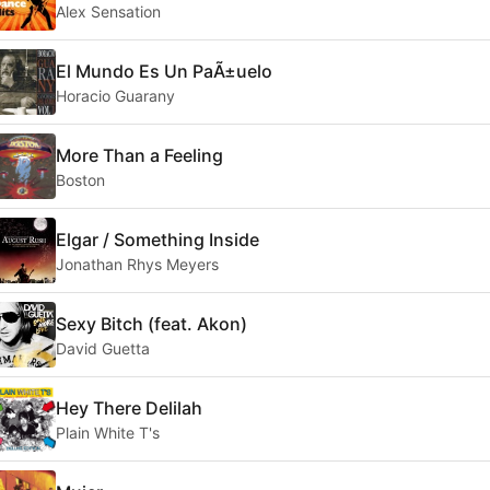
Alex Sensation
El Mundo Es Un PaÃ±uelo
Horacio Guarany
More Than a Feeling
Boston
Elgar / Something Inside
Jonathan Rhys Meyers
Sexy Bitch (feat. Akon)
David Guetta
Hey There Delilah
Plain White T's