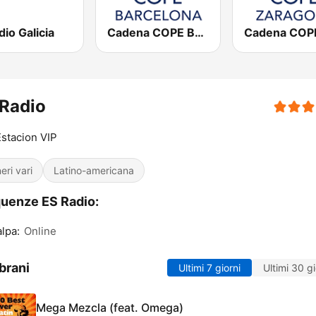
io Galicia
Cadena COPE Barcelona FM
Radio
stacion VIP
eri vari
Latino-americana
uenze ES Radio:
alpa:
Online
brani
Ultimi 7 giorni
Ultimi 30 gi
Mega Mezcla (feat. Omega)