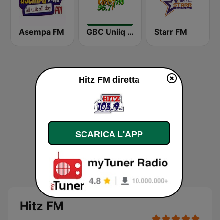
Asempa FM
GBC Uniiq FM 95.7
Starr FM
Hitz FM diretta
SCARICA L'APP
Hitz FM