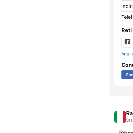
Indir
Tele
Reti
Aggio
Cond
Fa
Ra
Sta