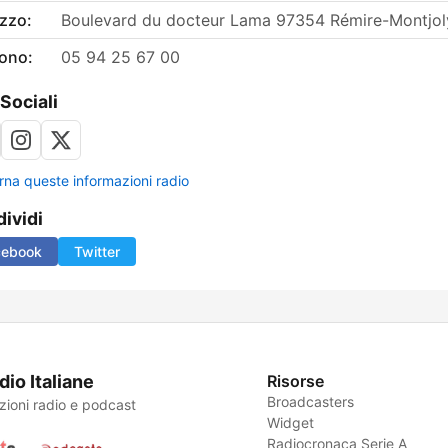
izzo:
Boulevard du docteur Lama 97354 Rémire-Montjol
fono:
05 94 25 67 00
 Sociali
rna queste informazioni radio
ividi
cebook
Twitter
dio Italiane
Risorse
Broadcasters
zioni radio e podcast
Widget
Radiocronaca Serie A