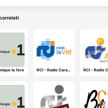
correlati
nique la 1ère
RCI - Radio Caraïbes International Guadeloupe