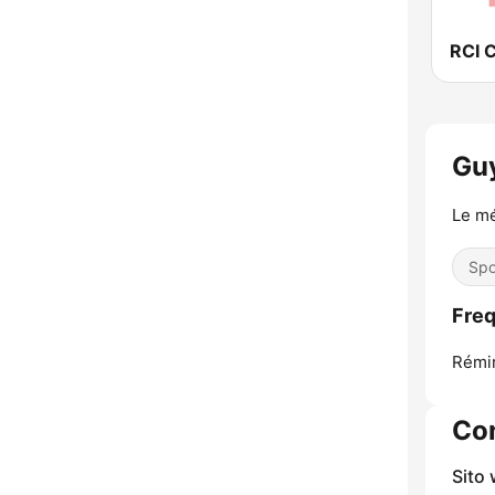
RCI 
Gu
Le mé
Spo
Freq
Rémir
Con
Sito