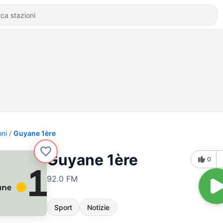
oni
Guyane 1ère
Guyane 1ère
0
92.0 FM
Sport
Notizie