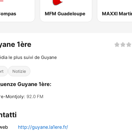
Compas
MFM Guadeloupe
MAXXI Marti
yane 1ère
dia le plus suivi de Guyane
rt
Notizie
uenze Guyane 1ère:
e-Montjoly:
92.0 FM
tatti
 web
http://guyane.la1ere.fr/