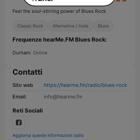
Feel the soul-stirring power of Blues Rock
Classic Rock
Alternativa / Indie
Blues
Frequenze hearMe.FM Blues Rock:
Durham:
Online
Contatti
Sito web
https://hearme.fm/radio/blues-rock
Email:
info@hearme.fm
Reti Sociali
Aggiorna queste informazioni radio