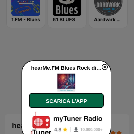
1.FM - Blues
61 BLUES
Aardvark Blues FM
hearMe.FM Blues Rock diretta
SCARICA L'APP
hearMe.FM Blues Rock