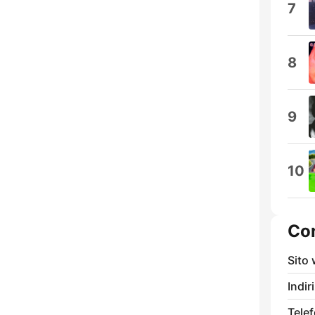
7
8
9
10
Con
Sito
Indir
Tele