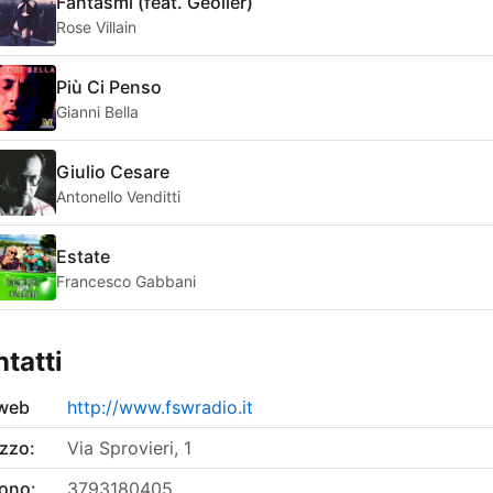
Fantasmi (feat. Geolier)
Rose Villain
Più Ci Penso
Gianni Bella
Giulio Cesare
Antonello Venditti
Estate
Francesco Gabbani
tatti
 web
http://www.fswradio.it
izzo:
Via Sprovieri, 1
fono:
3793180405