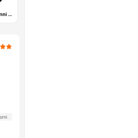
Radio Italia Anni 60 - Trentino Alto Adige
orni