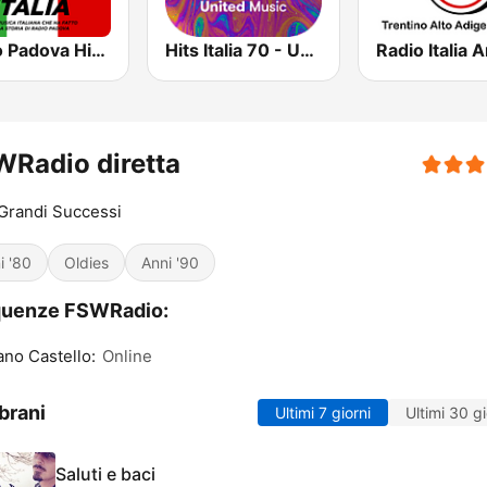
Radio Padova History Italia
Hits Italia 70 - United Music
Radio diretta
Grandi Successi
i '80
Oldies
Anni '90
quenze FSWRadio:
no Castello:
Online
brani
Ultimi 7 giorni
Ultimi 30 gi
Saluti e baci