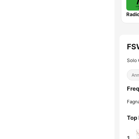
FSW
Solo 
Ann
Fre
Fagna
Top 
1