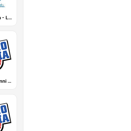
Italia Novanta - La musica italiana dei novanta
Radio Italia Anni 60 - Trapani