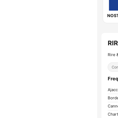
NOST
RI
Rire 
Co
Fre
Ajacc
Bord
Cann
Chart