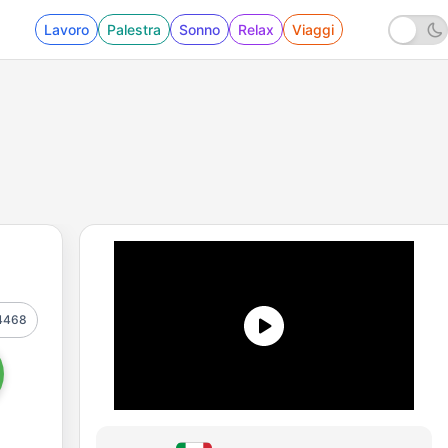
Lavoro
Palestra
Sonno
Relax
Viaggi
4468