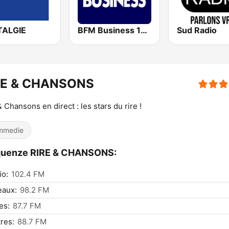
ALGIE
BFM Business 100.8 FM
Sud Radio
RE & CHANSONS
& Chansons en direct : les stars du rire !
mmedie
quenze RIRE & CHANSONS:
io:
102.4 FM
eaux:
98.2 FM
es:
87.7 FM
res:
88.7 FM