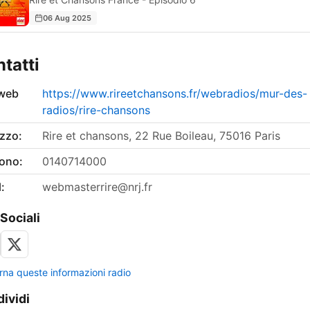
06 Aug 2025
tatti
 web
https://www.rireetchansons.fr/webradios/mur-des-
radios/rire-chansons
izzo:
Rire et chansons, 22 Rue Boileau, 75016 Paris
fono:
0140714000
:
webmasterrire@nrj.fr
 Sociali
rna queste informazioni radio
ividi