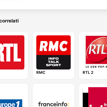
correlati
RMC
RTL 2