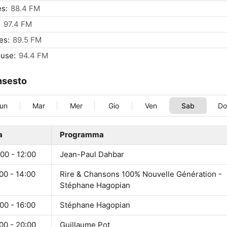
s:
88.4 FM
:
97.4 FM
es:
89.5 FM
use:
94.4 FM
nsesto
un
Mar
Mer
Gio
Ven
Sab
D
a
Programma
00 - 12:00
Jean-Paul Dahbar
00 - 14:00
Rire & Chansons 100% Nouvelle Génération -
Stéphane Hagopian
00 - 16:00
Stéphane Hagopian
00 - 20:00
Guillaume Pot