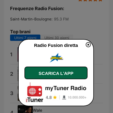
Frequenze Radio Fusion:
Saint-Martin-Boulogne:
95.3 FM
Top brani
Ultimi 7 giorni
Ultimi 30 giorni
Radio Fusion diretta
Systeme (feat. DJ tutuss)
1
Maurane Voyer
Premié fwa
SCARICA L'APP
2
Thierry Marthély
Nana Chery
3
Fabrice Servier
Wale
4