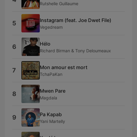
Rutshelle Guillaume
Instagram (feat. Joe Dwet File)
5
Vegedream
Hélo
6
Richard Birman & Tony Deloumeaux
Mon amour est mort
7
TchaPaKan
Mwen Pare
8
Magdala
Pa Kapab
9
Yani Martelly