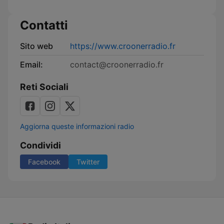
Brands
-
Contatti
L'émission
des
marques
Sito web
https://www.croonerradio.fr
et
de
Email:
contact@croonerradio.fr
la
publicité
Reti Sociali
Aggiorna queste informazioni radio
Condividi
Facebook
Twitter