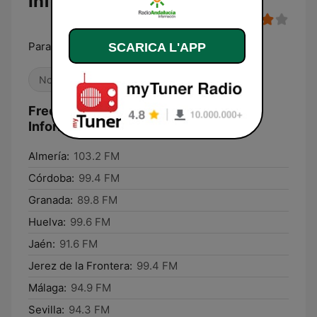
Información
Para más información
SCARICA L'APP
Notizie
Talk show
Radio locale
Frequenze RAI Radio Andalucía
Información:
Almería:
103.2 FM
Córdoba:
99.4 FM
Granada:
89.8 FM
Huelva:
99.6 FM
Jaén:
91.6 FM
Jerez de la Frontera:
99.4 FM
Málaga:
94.9 FM
Sevilla:
94.3 FM