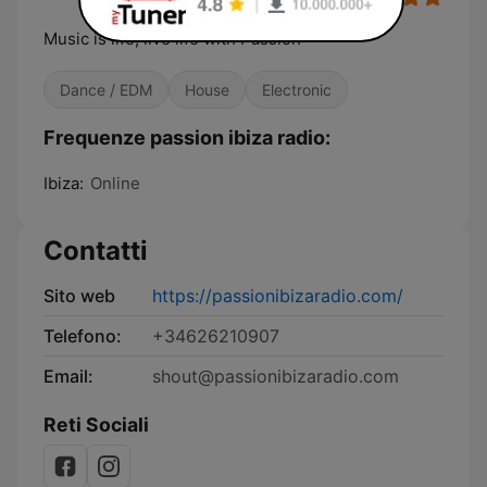
Music is life, live life with Passion
Dance / EDM
House
Electronic
Frequenze passion ibiza radio:
Ibiza:
Online
Contatti
Sito web
https://passionibizaradio.com/
Telefono:
+34626210907
Email:
shout@passionibizaradio.com
Reti Sociali