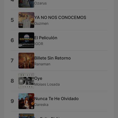
Ozarus
YA NO NOS CONOCEMOS
5
Guzmen
El Peliculón
6
IGOR
Billete Sin Retorno
7
Ranaman
Oye
8
Moises Losada
Nunca Te He Olvidado
9
Dareska