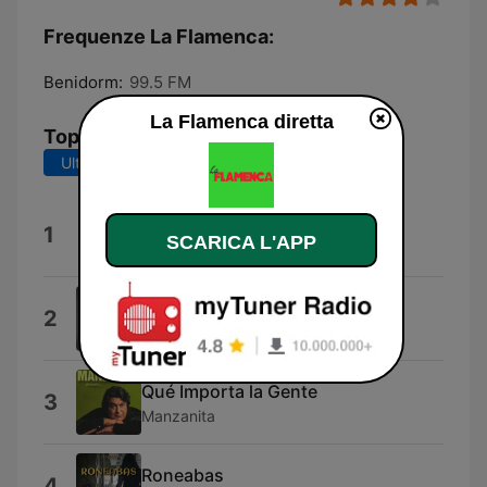
Frequenze La Flamenca:
Benidorm:
99.5 FM
La Flamenca diretta
Top brani
Ultimi 7 giorni
Ultimi 30 giorni
Costurera
1
SCARICA L'APP
María Peláe
Agüita de Manantial
2
Ricks
Qué Importa la Gente
3
Manzanita
Roneabas
4