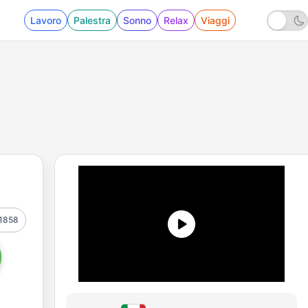
Lavoro
Palestra
Sonno
Relax
Viaggi
1858