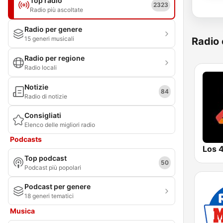
Top radio
2323
Radio più ascoltate
Radio per genere
15 generi musicali
Radio 
Radio per regione
Radio locali
Notizie
84
Radio di notizie
Consigliati
Elenco delle migliori radio
Podcasts
Top podcast
50
Podcast più popolari
Podcast per genere
18 generi tematici
Musica