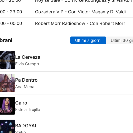
00 - 20:00
Hoy se Sale - Con Kike Rodriguez y Silvia Abri
:00 - 23:00
Gozadera VIP - Con Victor Magan y Dj Valdi
:00 - 00:00
Robert Morr Radioshow - Con Robert Morr
brani
Ultimi 7 giorni
Ultimi 30 gi
La Cerveza
Elvis Crespo
Pa Dentro
Ana Mena
Cairo
Estela Trujillo
BADGYAL
Saiko