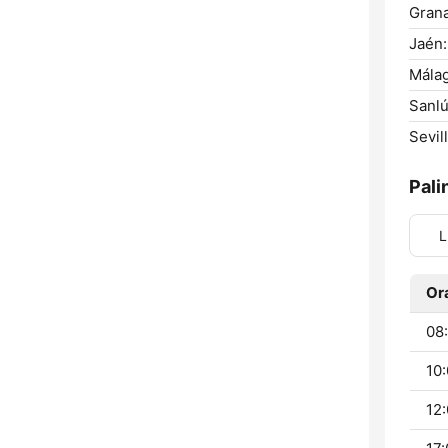
Gran
Jaén:
Málag
Sanlú
Sevill
Pali
L
Or
08:
10:
12: