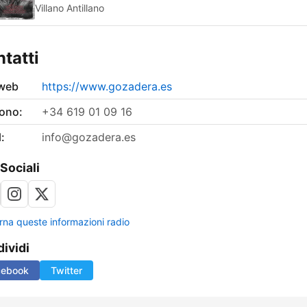
Villano Antillano
tatti
 web
https://www.gozadera.es
fono:
+34 619 01 09 16
:
info@gozadera.es
 Sociali
rna queste informazioni radio
ividi
cebook
Twitter