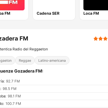
pa FM
Cadena SER
Loca FM
zadera FM
tentica Radio del Reggaeton
gaeton
Reggae
Latino-americana
quenze Gozadera FM:
ía:
92.7 FM
:
98.5 FM
oba:
98.1 FM
do:
100.7 FM