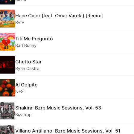
Hace Calor (feat. Omar Varela) [Remix]
Rvfv
Tití Me Preguntó
Bad Bunny
Ghetto Star
Ryan Castro
Al Golpito
NFST
Shakira: Bzrp Music Sessions, Vol. 53
Bizarrap
Villano Antillano: Bzrp Music Sessions, Vol. 51