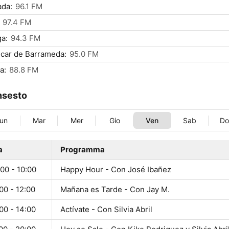
ada:
96.1 FM
97.4 FM
a:
94.3 FM
car de Barrameda:
95.0 FM
a:
88.8 FM
nsesto
un
Mar
Mer
Gio
Ven
Sab
D
a
Programma
00 - 10:00
Happy Hour - Con José Ibañez
00 - 12:00
Mañana es Tarde - Con Jay M.
00 - 14:00
Actívate - Con Silvia Abril