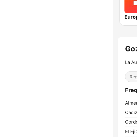
Euro
Go
La Au
Reg
Fre
Almer
Cadiz
Córd
El Eji