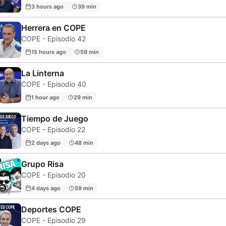
3 hours ago
39 min
Herrera en COPE
COPE - Episodio 42
15 hours ago
59 min
La Linterna
COPE - Episodio 40
1 hour ago
29 min
Tiempo de Juego
COPE - Episodio 22
2 days ago
48 min
Grupo Risa
COPE - Episodio 20
4 days ago
59 min
Deportes COPE
COPE - Episodio 29