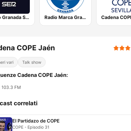
Radio Granada SER
Radio Marca Granada
dena COPE Jaén
eri vari
Talk show
quenze Cadena COPE Jaén:
103.3 FM
cast correlati
El Partidazo de COPE
COPE - Episodio 31