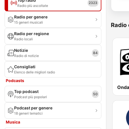
Top radio
2323
Radio più ascoltate
Radio per genere
15 generi musicali
Radio 
Radio per regione
Radio locali
Notizie
84
Radio di notizie
Consigliati
Elenco delle migliori radio
Podcasts
Onda
Top podcast
50
Podcast più popolari
Podcast per genere
18 generi tematici
Musica