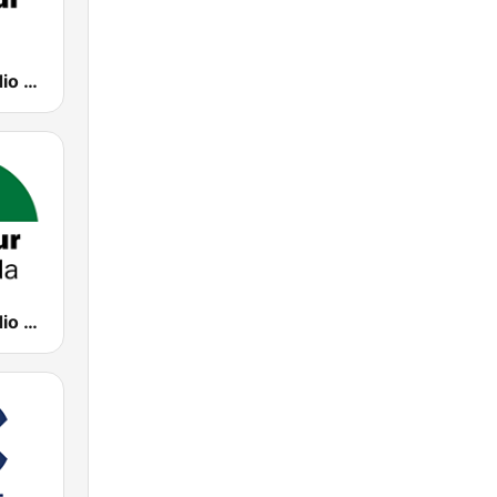
CanalSur Radio Jaén
CanalSur Radio Granada