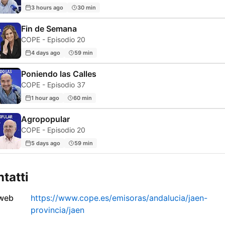
3 hours ago
30 min
Fin de Semana
COPE - Episodio 20
4 days ago
59 min
Poniendo las Calles
COPE - Episodio 37
1 hour ago
60 min
Agropopular
COPE - Episodio 20
5 days ago
59 min
tatti
 web
https://www.cope.es/emisoras/andalucia/jaen-
provincia/jaen