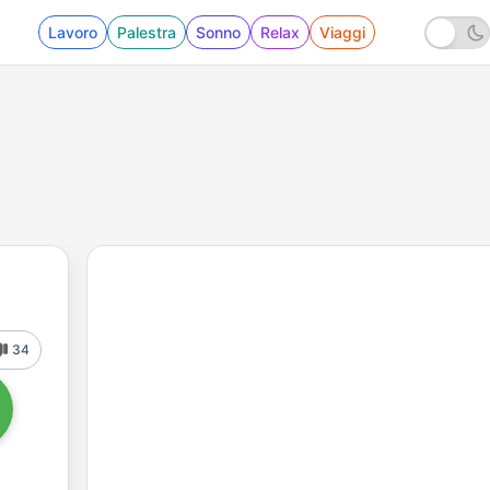
Lavoro
Palestra
Sonno
Relax
Viaggi
34