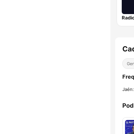
Ca
Gen
Fre
Jaén:
Pod