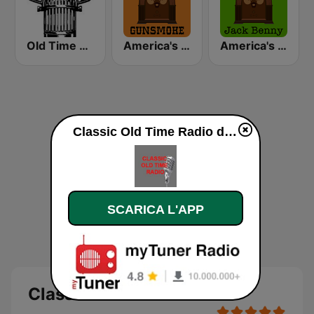
Old Time Radio
America's OTR - 24/7 Gunsmoke
America's OTR - 24/7 Jack Benny
Classic Old Time Radio diretta
SCARICA L'APP
Classic Old Time Radio