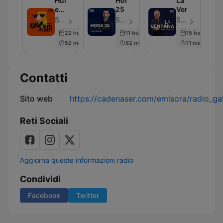
Humor
Hora
La
en
25
Ventana
la
SER Podcast - Episodio 285
SER Podcast - Episodio 630
SER Podcast - Episodio 668
Cadena
22 hours ago
11 hours ago
15 hours ago
SER
52 min
82 min
11 min
Contatti
Sito web
https://cadenaser.com/emisora/radio_gal
Reti Sociali
Aggiorna queste informazioni radio
Condividi
Facebook
Twitter