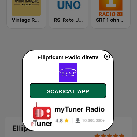
Vintage Radio
RSI Rete Uno
SRF 1 ohne RegionalJournal
Ellipticum Radio diretta
SCARICA L'APP
Ellipticum Radio diretta