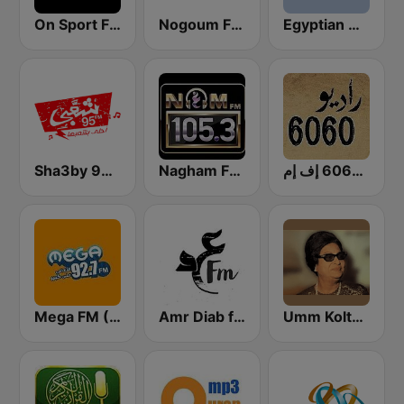
On Sport FM
Nogoum FM 100.6 (نجوم فم)
Egyptian Holy Quran Radio (اذاعه القرآن الكريم المصريه)
Sha3by 95 FM
Nagham FM 105.3 (نغم إف إم)
راديو 6060 إف إم
Umm Kolthoum راديو أم كلثوم
Amr Diab fm عمرو دياب
Mega FM (ميجا إف إم)