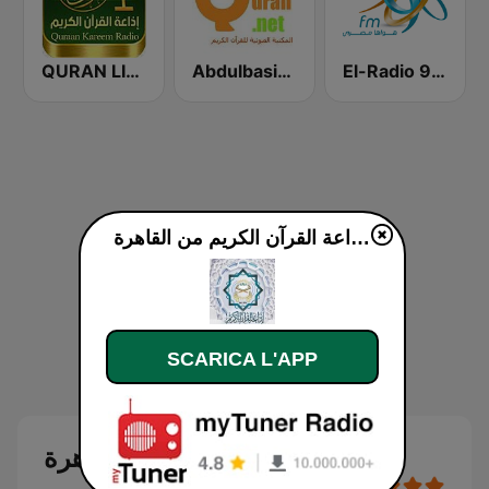
QURAN LIVE RADIO
Abdulbasit Abdulsamad WARSH Radio
El-Radio‎ 9090 (الراديو٩٠٩٠)
إذاعة القرآن الكريم من القاهرة diretta
SCARICA L'APP
إذاعة القرآن الكريم من القاهرة