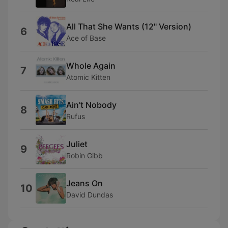
All That She Wants (12" Version)
6
Ace of Base
Whole Again
7
Atomic Kitten
Ain't Nobody
8
Rufus
Juliet
9
Robin Gibb
Jeans On
10
David Dundas