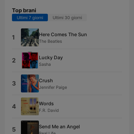
Top brani
Ultimi 7 giorni
Ultimi 30 giorni
Here Comes The Sun
1
The Beatles
Lucky Day
2
Sasha
Crush
3
Jennifer Paige
Words
4
F.R. David
Send Me an Angel
5
Real Life