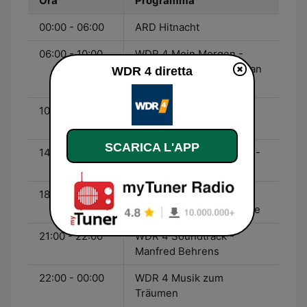
Ora
Programma
00:00 - 06:00
ARD Hitnacht
06:00 - 10:00
WDR 4 Mein Morgen -
Heike Knispel und Bastian
WDR 4 diretta
Bender
10:00 - 14:00
WDR 4 Hier und Heute -
Carina Vogt
SCARICA L'APP
14:00 - 18:00
WDR 4 Mein Nachmittag -
Bernd Brüggemann
18:00 - 21:00
WDR 4 Ab in den
Feierabend - Katia Franke
21:00 - 22:00
WDR 4 Soundtrack -
Manfred Behrens
22:00 - 00:00
WDR 4 Musik zum
Träumen