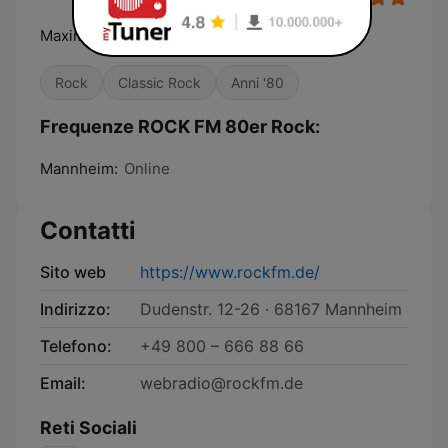
Maximum 80er Rock
Rock
Classic Rock
Anni '80
Frequenze ROCK FM 80er Rock:
Mannheim:
Online
Contatti
Sito web
https://www.rockfm.de/
Indirizzo:
Dudenstr. 12-26 · 68167 Mannheim
Telefono:
+49 800 – 666 88 66
Email:
webradio@rockfm.de
Reti Sociali