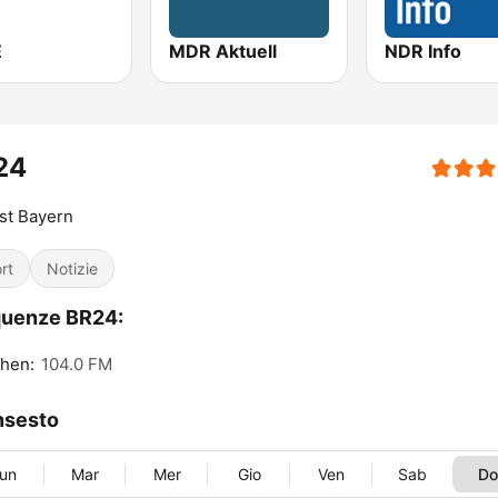
E
MDR Aktuell
NDR Info
24
ist Bayern
rt
Notizie
quenze BR24:
hen:
104.0 FM
nsesto
un
Mar
Mer
Gio
Ven
Sab
D