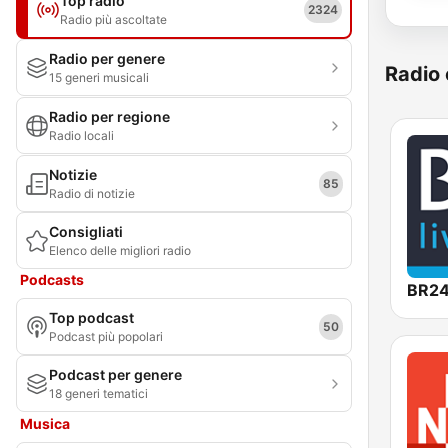
Top radio
2324
Radio più ascoltate
Radio per genere
Radio 
15 generi musicali
Radio per regione
Radio locali
Notizie
85
Radio di notizie
Consigliati
Elenco delle migliori radio
Podcasts
BR24
Top podcast
50
Podcast più popolari
Podcast per genere
18 generi tematici
Musica