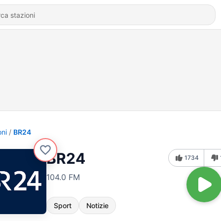
oni
BR24
BR24
1734
104.0 FM
Sport
Notizie