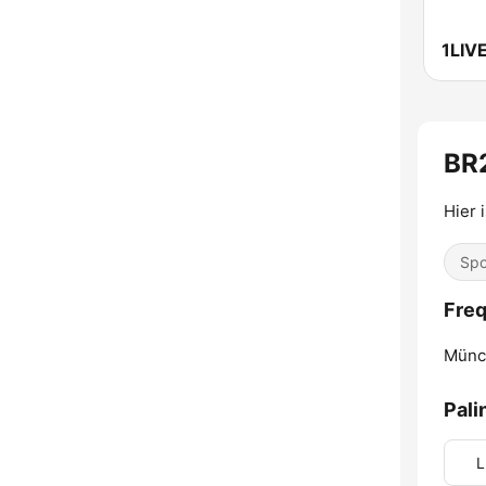
1LIV
BR
Hier 
Spo
Fre
Münc
Pali
L