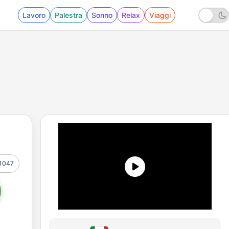
Lavoro
Palestra
Sonno
Relax
Viaggi
1047