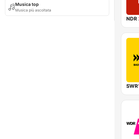
Musica top
Musica più ascoltata
NDR 