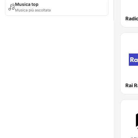
Musica top
Musica più ascoltata
Radi
Rai R