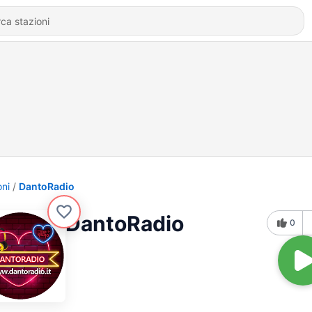
oni
DantoRadio
DantoRadio
0