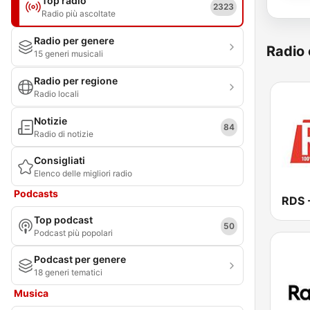
Top radio
2323
Radio più ascoltate
Radio per genere
Radio 
15 generi musicali
Radio per regione
Radio locali
Notizie
84
Radio di notizie
Consigliati
Elenco delle migliori radio
Podcasts
Top podcast
50
Podcast più popolari
Podcast per genere
18 generi tematici
Musica