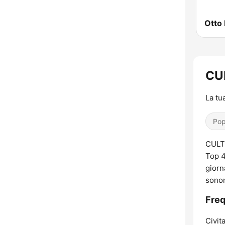
Otto 
CUL
La tu
Pop
CULT 
Top 4
giorn
sonor
Fre
Civit