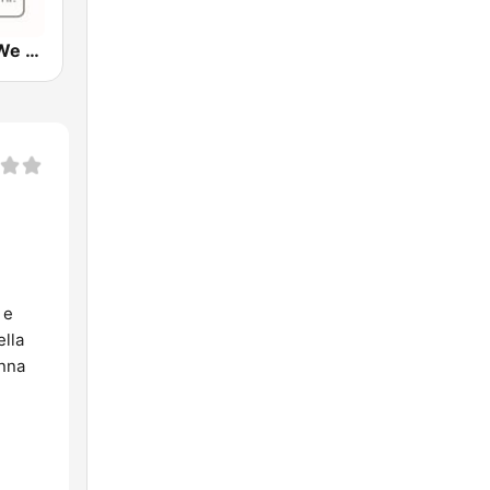
NBC Milano We Play Again!
 e
lla
onna