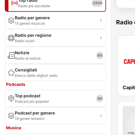
Top radio
2324
Radio più ascoltate
Radio per genere
Radio 
15 generi musicali
Radio per regione
Radio locali
Notizie
85
Radio di notizie
Consigliati
Elenco delle migliori radio
Podcasts
Capit
Top podcast
50
Podcast più popolari
Podcast per genere
18 generi tematici
Musica