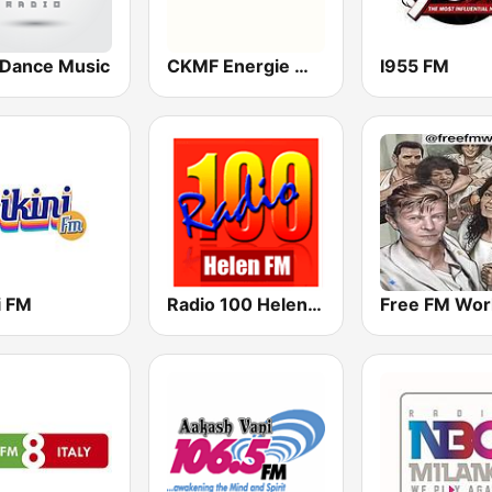
a Dance Music
CKMF Energie Montréal 94.3 FM
I955 FM
i FM
Radio 100 Helen FM
Free FM Wor