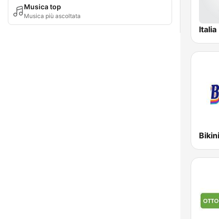
Musica top
Musica più ascoltata
Itali
Bikin