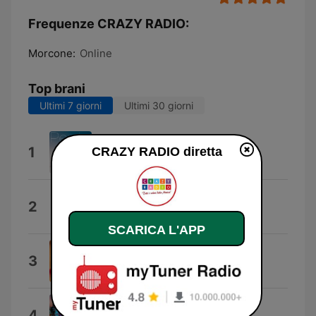
Frequenze CRAZY RADIO:
Morcone:
Online
Top brani
Ultimi 7 giorni
Ultimi 30 giorni
Forget About Us
1
CRAZY RADIO diretta
Perrie
Get On My Love
2
Picture This
SCARICA L'APP
yes, and?
3
Ariana Grande
MERCHO (feat. Nico Valdi)
4