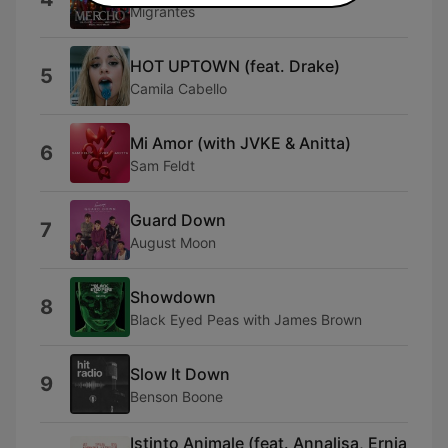
Migrantes
HOT UPTOWN (feat. Drake)
5
Camila Cabello
Mi Amor (with JVKE & Anitta)
6
Sam Feldt
Guard Down
7
August Moon
Showdown
8
Black Eyed Peas with James Brown
Slow It Down
9
Benson Boone
Istinto Animale (feat. Annalisa, Ernia