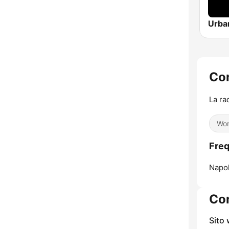
Con
La ra
Wor
Freq
Napol
Con
Sito