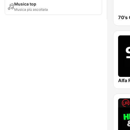
Musica top
Musica più ascoltata
70's 
Alfa 