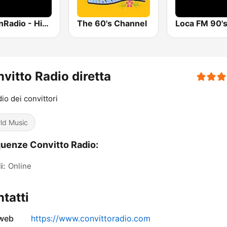
UrbanRadio - Hip Hop & RnB
The 60's Channel
Loca FM 90'
vitto Radio diretta
dio dei convittori
ld Music
uenze Convitto Radio:
i:
Online
tatti
 web
https://www.convittoradio.com