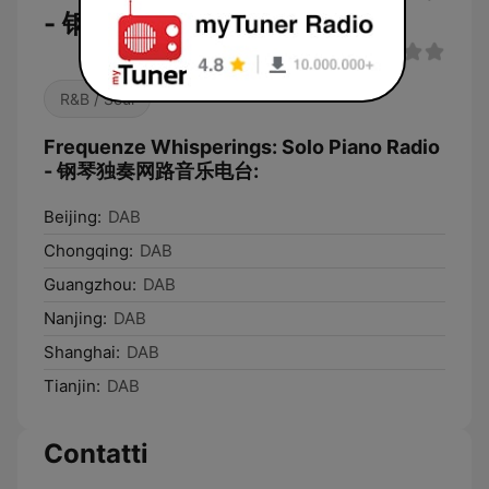
- 钢琴独奏网路音乐电台
R&B / Soul
Frequenze Whisperings: Solo Piano Radio
- 钢琴独奏网路音乐电台:
Beijing:
DAB
Chongqing:
DAB
Guangzhou:
DAB
Nanjing:
DAB
Shanghai:
DAB
Tianjin:
DAB
Contatti