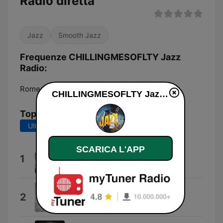
Radio diretta
Jazz
Smooth Jazz
Frequenze CHILLINGMESOFLTY Jazz
Radio:
Rome:
Online
CHILLINGMESOFLTY Jazz Radio diretta
Top brani
Ultimi 7 giorni
Ultimi 30 giorni
SCARICA L'APP
Ripe Jazz
1
Pasquale Innarella Quartet
Il tg delle buone notizie!
2
Igor