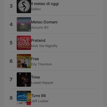
Il meteo di oggi
3
Selfon
Meteo Domani
4
Azzurro 80
Pretend
5
Nick the Nightfly
Free
6
Erly Thornton
Time
7
Lowell Hopper
Tune 88
8
Jeff Lorber