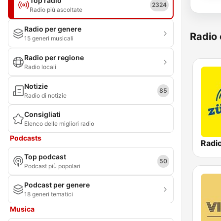
Top radio
2324
Radio più ascoltate
Radio per genere
Radio 
15 generi musicali
Radio per regione
Radio locali
Notizie
85
Radio di notizie
Consigliati
Elenco delle migliori radio
Podcasts
Radi
Top podcast
50
Podcast più popolari
Podcast per genere
18 generi tematici
Musica