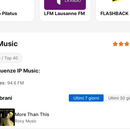
 Pilatus
LFM Lausanne FM
FLASHBACK
Music
 / Top 40
uenze IP Music:
es:
94.6 FM
brani
Ultimi 7 giorni
Ultimi 30 gi
More Than This
Roxy Music