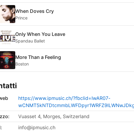
When Doves Cry
Prince
Only When You Leave
Spandau Ballet
More Than a Feeling
Boston
tatti
 web
https://www.ipmusic.ch/?fbclid=IwAR07-
wCNMT5kNTDtcmmbLWFDpyr1WRFZ9lLWNwJDkgT
izzo:
Vuasset 4, Morges, Switzerland
:
info@ipmusic.ch