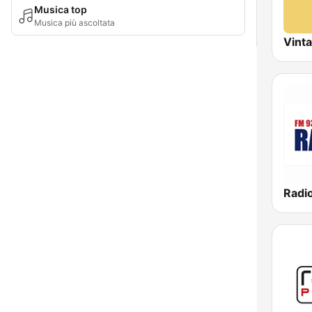
Musica top
Musica più ascoltata
Vint
Radio