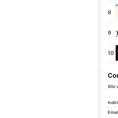
8
9
10
Con
Sito
Indir
Email