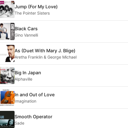
Jump (For My Love)
The Pointer Sisters
Black Cars
Gino Vannelli
As (Duet With Mary J. Blige)
Aretha Franklin & George Michael
Big In Japan
Alphaville
In and Out of Love
Imagination
Smooth Operator
Sade