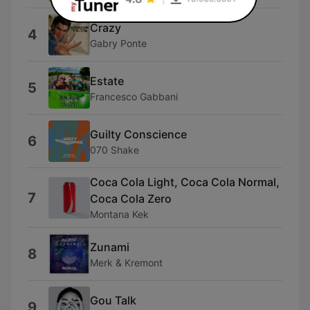
Crazy
4
Gabry Ponte
Estate
5
Francesco Gabbani
Guilty Conscience
6
070 Shake
Coca Cola Light, Coca Cola Normal,
7
Coca Cola Zero
Montana Kek
Zunami
8
Merk & Kremont
Gou Talk
9