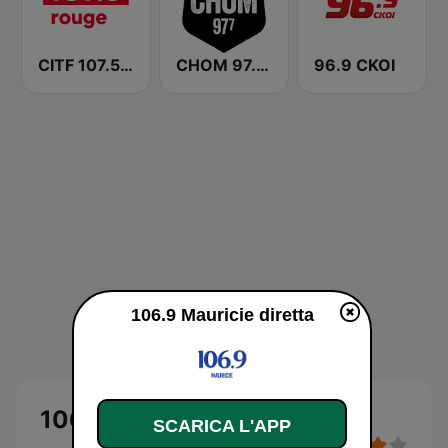
CITF 107.5 Rouge FM
CHOM 97.7 FM
96.9 CKOI
106.9 Mauricie diretta
106.9 Mauricie
SCARICA L'APP