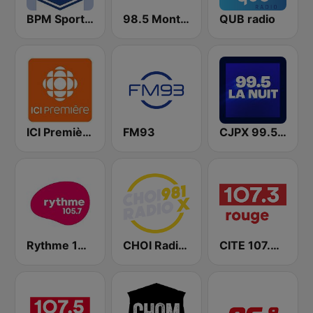
BPM Sports 91.9 FM
98.5 Montréal
QUB radio
ICI Première Montréal
FM93
CJPX 99.5 MTL
Rythme 105.7 FM
CHOI Radio X 98.1 FM
CITE 107.3 Rouge FM