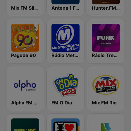
Mix FM São Paulo
Antena 1 FM
Hunter.FM - Sertanejo
Pagode 90
Rádio Metropolitana 98.5 FM
Rádio Trend - Funk
Alpha FM 101.7
FM O Dia
Mix FM Rio