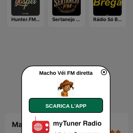
Hunter.FM - Gospel
Sertanejo FM
Rádio Só Brega
Macho Véi FM diretta
SCARICA L'APP
Macho Véi FM