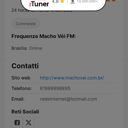
24 horas de humor e comédia
Commedie
Frequenze Macho Véi FM:
Brasília:
Online
Contatti
Sito web
http://www.machovei.com.br/
Telefono:
61999998895
Email:
redeinternet@hotmail.com
Reti Sociali