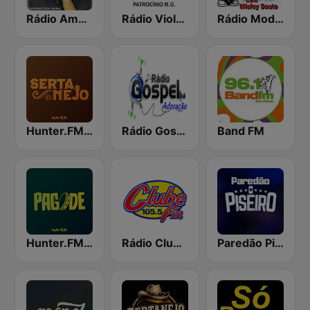
Rádio Amado Batista
Rádio Viola Caipira
Rádio Modão
Hunter.FM - Sertanejo
Rádio Gospel Adoração
Band FM
Hunter.FM - Pagode
Rádio Clube FM - Brasília 105.5
Paredão Piseiro