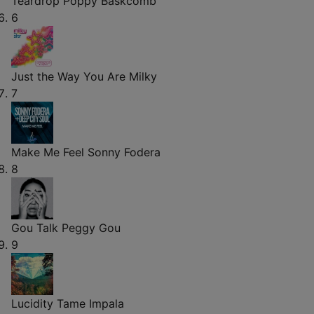
Teardrop
Poppy Baskcomb
6
Just the Way You Are
Milky
7
Make Me Feel
Sonny Fodera
8
Gou Talk
Peggy Gou
9
Lucidity
Tame Impala