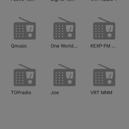
Qmusic
One World Radio UK
KEXP-FM 90.3
TOPradio
Joe
VRT MNM