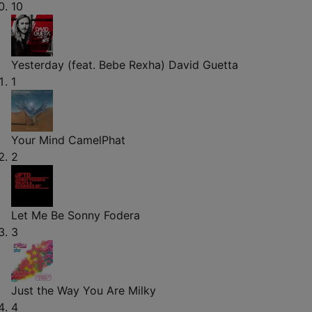
10
Yesterday (feat. Bebe Rexha)
David Guetta
1
Your Mind
CamelPhat
2
Let Me Be
Sonny Fodera
3
Just the Way You Are
Milky
4