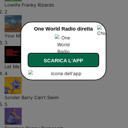
Lowlife
Franky Rizardo
2
One World Radio diretta
Your Mind
CamelPhat
3
SCARICA L'APP
Let Me Be
Sonny Fodera
4
Sonder
Barry Can't Swim
5