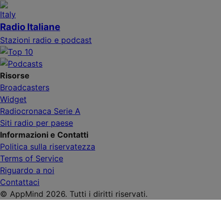
Radio Italiane
Stazioni radio e podcast
Risorse
Broadcasters
Widget
Radiocronaca Serie A
Siti radio per paese
Informazioni e Contatti
Politica sulla riservatezza
Terms of Service
Riguardo a noi
Contattaci
© AppMind 2026. Tutti i diritti riservati.