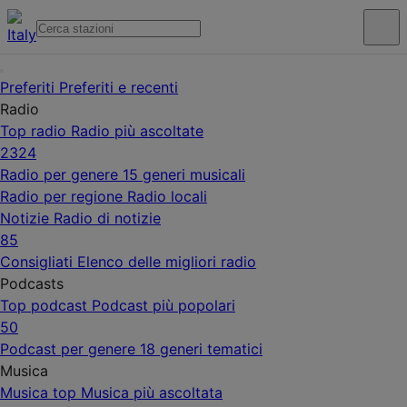
Preferiti
Preferiti e recenti
Radio
Top radio
Radio più ascoltate
2324
Radio per genere
15 generi musicali
Radio per regione
Radio locali
Notizie
Radio di notizie
85
Consigliati
Elenco delle migliori radio
Podcasts
Top podcast
Podcast più popolari
50
Podcast per genere
18 generi tematici
Musica
Musica top
Musica più ascoltata