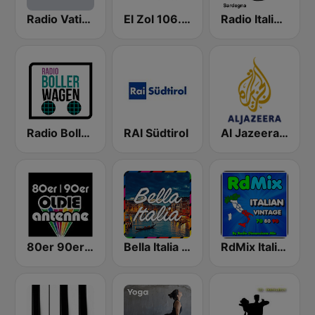
Radio Vaticana 1 93.3
El Zol 106.7 FM
Radio Italia Anni 60 - Sardegna
Radio Bollerwagen
RAI Südtirol
Al Jazeera English (قناة الجزيرة)
80er 90er OLDIE ANTENNE
Bella Italia - von 80er 90er OLDIE ANTENNE
RdMix Italian Vintage 70 80 90