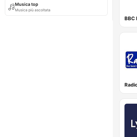
Musica top
Musica più ascoltata
BBC R
Radi