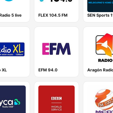
adio 5 live
FLEX 104.5 FM
o XL
EFM 94.0
Aragón Radi