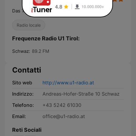
Das Tiroler Heimatradio
Radio locale
Frequenze Radio U1 Tirol:
Schwaz:
89.2 FM
Contatti
Sito web
http://www.u1-radio.at
Indirizzo:
Andreas-Hofer-Straße 10 Schwaz
Telefono:
+43 5242 61030
Email:
office@u1-radio.at
Reti Sociali