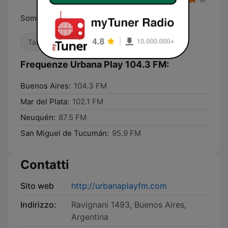
Somos la radio que ves
Talk show
Frequenze Urbana Play 104.3 FM:
Buenos Aires:
104.3 FM
Mar del Plata:
102.1 FM
Neuquén:
87.5 FM
San Miguel de Tucumán:
95.9 FM
Contatti
Sito web
http://urbanaplayfm.com
Indirizzo:
Ravignani 1493, Buenos Aires,
Argentina