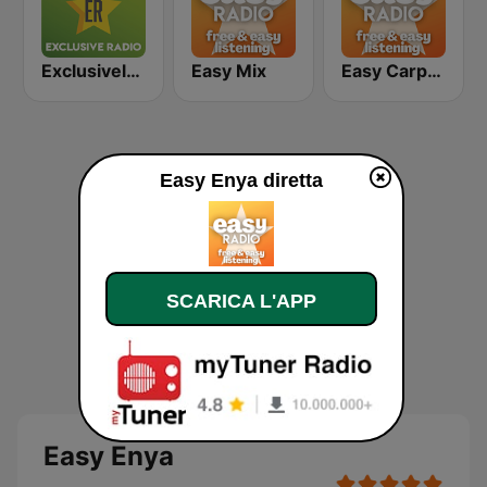
Exclusively U2
Easy Mix
Easy Carpenters
Easy Enya diretta
SCARICA L'APP
Easy Enya