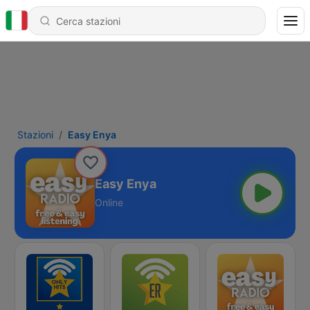
Stazioni
Easy Enya
Easy Enya
Online