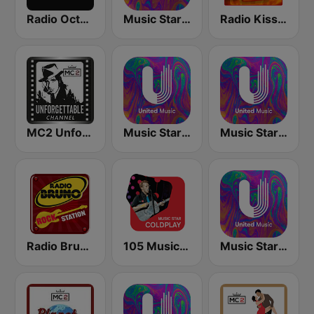
Radio Octopus
Music Star Guns n' Roses - United Music
Radio Kiss Kiss Rock
MC2 Unforgettable Channel
Music Star Coldplay - United Music
Music Star Rolling Stones - United Music
Radio Bruno Rock Station
105 Music Star: Coldplay
Music Star Aerosmith - United Music