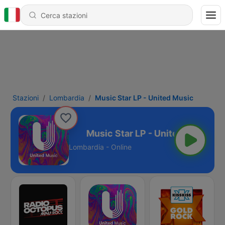
Stazioni
Lombardia
Music Star LP - United Music
 United Music
Lombardia - Online