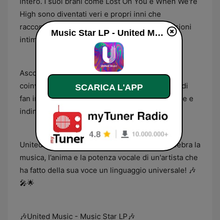
intero. I suoi brani come Lost On You e When We're
High sono diventati veri e propri inni che
raccontano storie di amore, speranza e riflessioni
Music Star LP - United Music diretta
intime. 🎶✨
Ascolta la sua voce straordinaria e il suo sound
coinvolgente che ha catturato i cuori di milioni di
SCARICA L'APP
fan in tutto il mondo, regalando emozioni uniche e
indimenticabili. 💗🌍
United Music - Music Star LP: la radio che celebra la
musica, l’anima e la potenza vocale di un'artista che
ha fatto della sua voce un linguaggio universale! 🎶
🎤🌟
🎶United Music - Music Star LP🎶